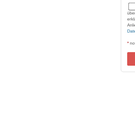
übe
erkl
Anl
Dat
*
no