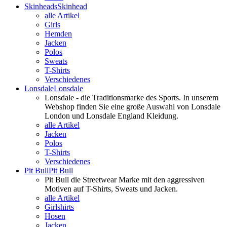
Skinheads
Skinhead
alle Artikel
Girls
Hemden
Jacken
Polos
Sweats
T-Shirts
Verschiedenes
Lonsdale
Lonsdale
Lonsdale - die Traditionsmarke des Sports. In unserem
Webshop finden Sie eine große Auswahl von Lonsdale
London und Lonsdale England Kleidung.
alle Artikel
Jacken
Polos
T-Shirts
Verschiedenes
Pit Bull
Pit Bull
Pit Bull die Streetwear Marke mit den aggressiven
Motiven auf T-Shirts, Sweats und Jacken.
alle Artikel
Girlshirts
Hosen
Jacken