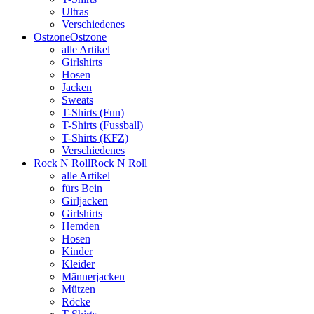
Ultras
Verschiedenes
Ostzone
Ostzone
alle Artikel
Girlshirts
Hosen
Jacken
Sweats
T-Shirts (Fun)
T-Shirts (Fussball)
T-Shirts (KFZ)
Verschiedenes
Rock N Roll
Rock N Roll
alle Artikel
fürs Bein
Girljacken
Girlshirts
Hemden
Hosen
Kinder
Kleider
Männerjacken
Mützen
Röcke