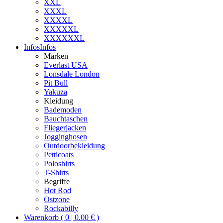
XXL
XXXL
XXXXL
XXXXXL
XXXXXXL
Infos
Infos
Marken
Everlast USA
Lonsdale London
Pit Bull
Yakuza
Kleidung
Bademoden
Bauchtaschen
Fliegerjacken
Jogginghosen
Outdoorbekleidung
Petticoats
Poloshirts
T-Shirts
Begriffe
Hot Rod
Ostzone
Rockabilly
Warenkorb ( 0 | 0.00 € )