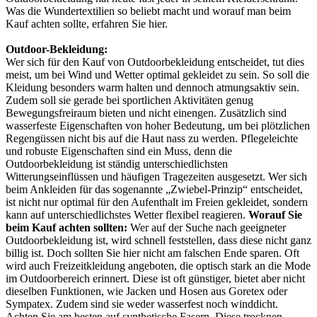
Was die Wundertextilien so beliebt macht und worauf man beim
Kauf achten sollte, erfahren Sie hier.
Outdoor-Bekleidung:
Wer sich
für den Kauf von Outdoorbekleidung entscheidet, tut dies
meist, um bei Wind und Wetter optimal gekleidet zu sein. So soll die
Kleidung besonders warm halten und dennoch atmungsaktiv sein.
Zudem soll sie gerade bei sportlichen Aktivitäten genug
Bewegungsfreiraum bieten und nicht einengen. Zusätzlich sind
wasserfeste Eigenschaften von hoher Bedeutung, um bei plötzlichen
Regengüssen nicht bis auf die Haut nass zu werden. Pflegeleichte
und robuste Eigenschaften sind ein Muss, denn die
Outdoorbekleidung ist ständig unterschiedlichsten
Witterungseinflüssen und häufigen Tragezeiten ausgesetzt. Wer sich
beim Ankleiden für das sogenannte „Zwiebel-Prinzip“ entscheidet,
ist nicht nur optimal für den Aufenthalt im Freien gekleidet, sondern
kann auf unterschiedlichstes Wetter flexibel reagieren.
Worauf Sie
beim Kauf achten sollten:
Wer auf der Suche nach geeigneter
Outdoorbekleidung ist, wird schnell feststellen, dass diese nicht ganz
billig ist. Doch sollten Sie hier nicht am falschen Ende sparen. Oft
wird auch Freizeitkleidung angeboten, die optisch stark an die Mode
im Outdoorbereich erinnert. Diese ist oft günstiger, bietet aber nicht
dieselben Funktionen, wie Jacken und Hosen aus Goretex oder
Sympatex. Zudem sind sie weder wasserfest noch winddicht.
Achten Sie am besten auf synthetische Fasern. Diese trocknen