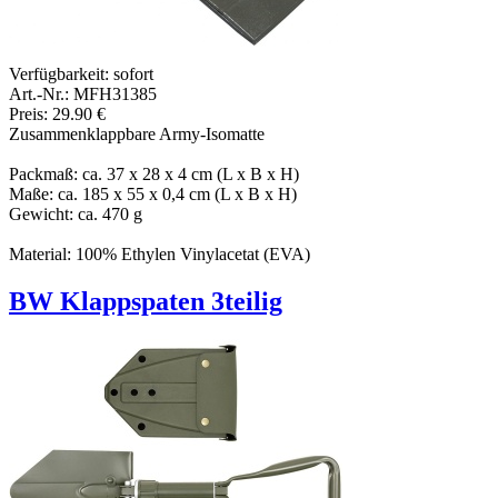
Verfügbarkeit:
sofort
Art.-Nr.: MFH31385
Preis: 29.90 €
Zusammenklappbare Army-Isomatte
Packmaß: ca. 37 x 28 x 4 cm (L x B x H)
Maße: ca. 185 x 55 x 0,4 cm (L x B x H)
Gewicht: ca. 470 g
Material: 100% Ethylen Vinylacetat (EVA)
BW Klappspaten 3teilig