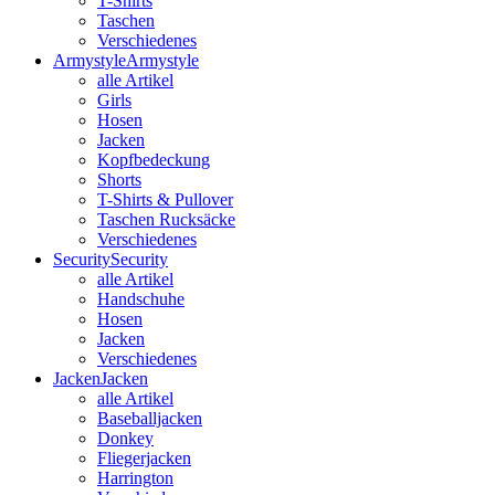
T-Shirts
Taschen
Verschiedenes
Armystyle
Armystyle
alle Artikel
Girls
Hosen
Jacken
Kopfbedeckung
Shorts
T-Shirts & Pullover
Taschen Rucksäcke
Verschiedenes
Security
Security
alle Artikel
Handschuhe
Hosen
Jacken
Verschiedenes
Jacken
Jacken
alle Artikel
Baseballjacken
Donkey
Fliegerjacken
Harrington