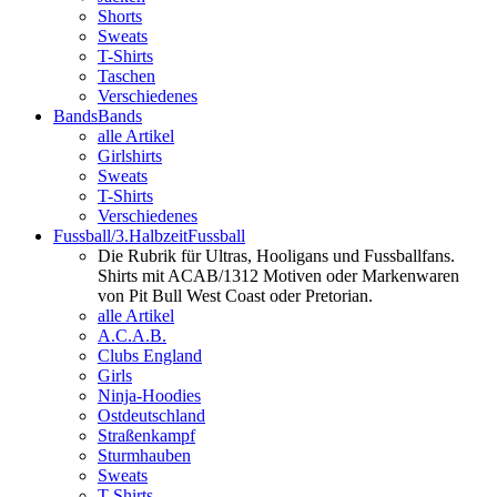
Shorts
Sweats
T-Shirts
Taschen
Verschiedenes
Bands
Bands
alle Artikel
Girlshirts
Sweats
T-Shirts
Verschiedenes
Fussball/3.Halbzeit
Fussball
Die Rubrik für Ultras, Hooligans und Fussballfans.
Shirts mit ACAB/1312 Motiven oder Markenwaren
von Pit Bull West Coast oder Pretorian.
alle Artikel
A.C.A.B.
Clubs England
Girls
Ninja-Hoodies
Ostdeutschland
Straßenkampf
Sturmhauben
Sweats
T-Shirts