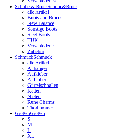
Verschiedenes
Schuhe & Boots
Schuhe&Boots
alle Artikel
Boots and Braces
New Balance
Sonstige Boots
Steel Boots
TUK
Verschiedene
Zubehör
Schmuck
Schmuck
alle Artikel
Anhänger
Aufkleber
Aufnäher
Gürtelschnallen
Ketten
Nieten
Rune Charms
Thorhammer
Größen
Größen
S
M
L
XL