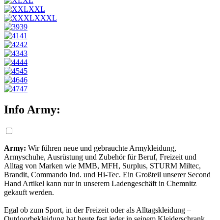
XL
XXL
XXXL
39
41
42
43
44
45
46
47
Info Army:
Army:
Wir führen neue und gebrauchte Armykleidung,
Armyschuhe, Ausrüstung und Zubehör für Beruf, Freizeit und
Alltag von Marken wie MMB, MFH, Surplus, STURM Miltec,
Brandit, Commando Ind. und Hi-Tec. Ein Großteil unserer Second
Hand Artikel kann nur in unserem Ladengeschäft in Chemnitz
gekauft werden.
Egal ob zum Sport, in der Freizeit oder als Alltagskleidung –
Outdoorbekleidung hat heute fast jeder in seinem Kleiderschrank.