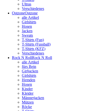
Ultras
Verschiedenes
Ostzone
Ostzone
alle Artikel
Girlshirts
Hosen
Jacken
Sweats
T-Shirts (Fun)
T-Shirts (Fussball)
T-Shirts (KFZ)
Verschiedenes
Rock N Roll
Rock N Roll
alle Artikel
fürs Bein
Girljacken
Girlshirts
Hemden
Hosen
Kinder
Kleider
Männerjacken
Mützen
Röcke