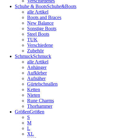
Verschiedenes
Schuhe & Boots
Schuhe&Boots
alle Artikel
Boots and Braces
New Balance
Sonstige Boots
Steel Boots
TUK
Verschiedene
Zubehör
Schmuck
Schmuck
alle Artikel
Anhänger
Aufkleber
Aufnäher
Gürtelschnallen
Ketten
Nieten
Rune Charms
Thorhammer
Größen
Größen
S
M
L
XL