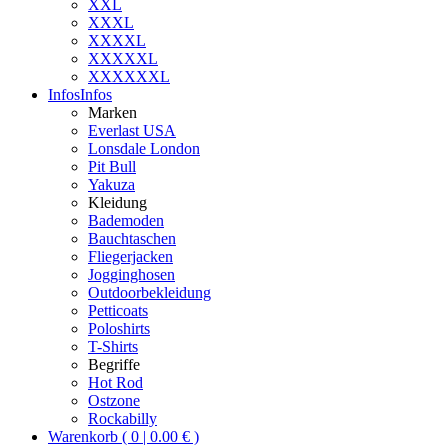
XXL
XXXL
XXXXL
XXXXXL
XXXXXXL
Infos
Infos
Marken
Everlast USA
Lonsdale London
Pit Bull
Yakuza
Kleidung
Bademoden
Bauchtaschen
Fliegerjacken
Jogginghosen
Outdoorbekleidung
Petticoats
Poloshirts
T-Shirts
Begriffe
Hot Rod
Ostzone
Rockabilly
Warenkorb ( 0 | 0.00 € )