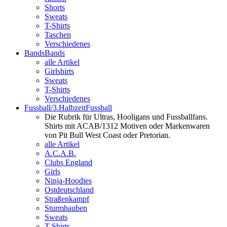
Shorts
Sweats
T-Shirts
Taschen
Verschiedenes
Bands
Bands
alle Artikel
Girlshirts
Sweats
T-Shirts
Verschiedenes
Fussball/3.Halbzeit
Fussball
Die Rubrik für Ultras, Hooligans und Fussballfans.
Shirts mit ACAB/1312 Motiven oder Markenwaren
von Pit Bull West Coast oder Pretorian.
alle Artikel
A.C.A.B.
Clubs England
Girls
Ninja-Hoodies
Ostdeutschland
Straßenkampf
Sturmhauben
Sweats
T-Shirts