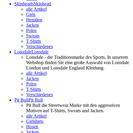
Skinheads
Skinhead
alle Artikel
Girls
Hemden
Jacken
Polos
Sweats
T-Shirts
Verschiedenes
Lonsdale
Lonsdale
Lonsdale - die Traditionsmarke des Sports. In unserem
Webshop finden Sie eine große Auswahl von Lonsdale
London und Lonsdale England Kleidung.
alle Artikel
Jacken
Polos
T-Shirts
Verschiedenes
Pit Bull
Pit Bull
Pit Bull die Streetwear Marke mit den aggressiven
Motiven auf T-Shirts, Sweats und Jacken.
alle Artikel
Girlshirts
Hosen
Jacken