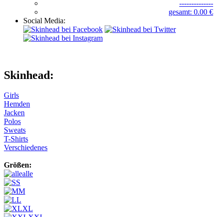
--------------
gesamt: 0.00 €
Social Media:
Skinhead:
Girls
Hemden
Jacken
Polos
Sweats
T-Shirts
Verschiedenes
Größen:
alle
S
M
L
XL