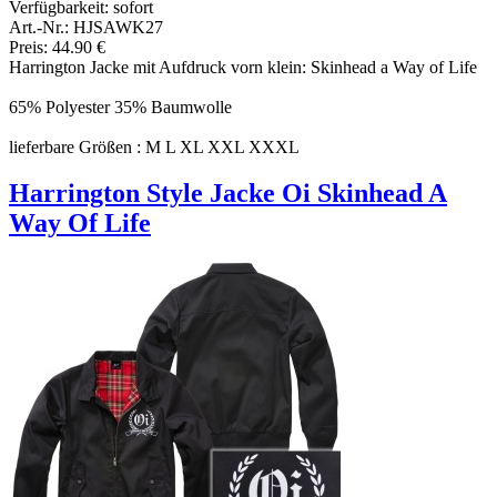
Verfügbarkeit:
sofort
Art.-Nr.: HJSAWK27
Preis: 44.90 €
Harrington Jacke mit Aufdruck vorn klein: Skinhead a Way of Life
65% Polyester 35% Baumwolle
lieferbare Größen : M L XL XXL XXXL
Harrington Style Jacke Oi Skinhead A
Way Of Life