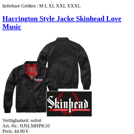
lieferbare Größen : M L XL XXL XXXL
Harrington Style Jacke Skinhead Love
Music
Verfügbarkeit:
sofort
Art.-Nr.: HJSLMHPK10
Preis: 44.90 €