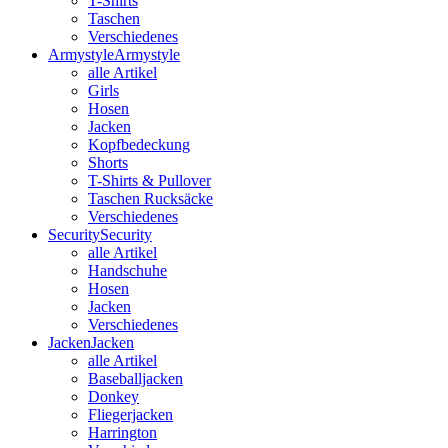
T-Shirts
Taschen
Verschiedenes
Armystyle
Armystyle
alle Artikel
Girls
Hosen
Jacken
Kopfbedeckung
Shorts
T-Shirts & Pullover
Taschen Rucksäcke
Verschiedenes
Security
Security
alle Artikel
Handschuhe
Hosen
Jacken
Verschiedenes
Jacken
Jacken
alle Artikel
Baseballjacken
Donkey
Fliegerjacken
Harrington