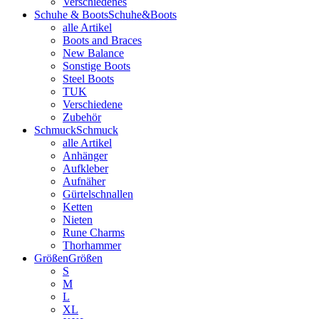
Verschiedenes
Schuhe & Boots
Schuhe&Boots
alle Artikel
Boots and Braces
New Balance
Sonstige Boots
Steel Boots
TUK
Verschiedene
Zubehör
Schmuck
Schmuck
alle Artikel
Anhänger
Aufkleber
Aufnäher
Gürtelschnallen
Ketten
Nieten
Rune Charms
Thorhammer
Größen
Größen
S
M
L
XL