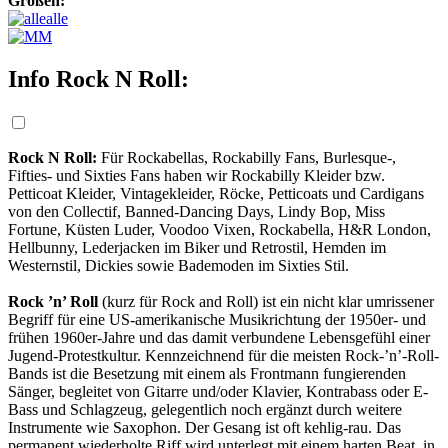
Größen:
alle
M
Info Rock N Roll:
Rock N Roll:
Für Rockabellas, Rockabilly Fans, Burlesque-,
Fifties- und Sixties Fans haben wir Rockabilly Kleider bzw.
Petticoat Kleider, Vintagekleider, Röcke, Petticoats und Cardigans
von den Collectif, Banned-Dancing Days, Lindy Bop, Miss
Fortune, Küsten Luder, Voodoo Vixen, Rockabella, H&R London,
Hellbunny, Lederjacken im Biker und Retrostil, Hemden im
Westernstil, Dickies sowie Bademoden im Sixties Stil.
Rock ’n’ Roll
(kurz für Rock and Roll) ist ein nicht klar umrissener
Begriff für eine US-amerikanische Musikrichtung der 1950er- und
frühen 1960er-Jahre und das
damit verbundene Lebensgefühl einer
Jugend-Protestkultur. Kennzeichnend für die meisten Rock-’n’-Roll-
Bands ist die Besetzung mit einem als Frontmann fungierenden
Sänger, begleitet von Gitarre und/oder Klavier, Kontrabass oder E-
Bass und Schlagzeug, gelegentlich noch ergänzt durch weitere
Instrumente wie Saxophon. Der Gesang ist oft kehlig-rau. Das
permanent wiederholte Riff wird unterlegt mit einem harten Beat, in