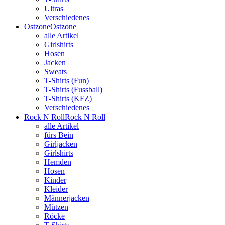
Ultras
Verschiedenes
Ostzone
Ostzone
alle Artikel
Girlshirts
Hosen
Jacken
Sweats
T-Shirts (Fun)
T-Shirts (Fussball)
T-Shirts (KFZ)
Verschiedenes
Rock N Roll
Rock N Roll
alle Artikel
fürs Bein
Girljacken
Girlshirts
Hemden
Hosen
Kinder
Kleider
Männerjacken
Mützen
Röcke