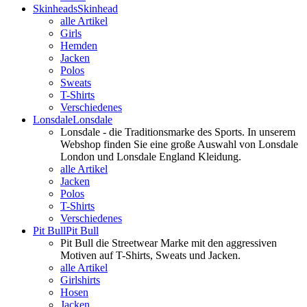
Skinheads
Skinhead
alle Artikel
Girls
Hemden
Jacken
Polos
Sweats
T-Shirts
Verschiedenes
Lonsdale
Lonsdale
Lonsdale - die Traditionsmarke des Sports. In unserem
Webshop finden Sie eine große Auswahl von Lonsdale
London und Lonsdale England Kleidung.
alle Artikel
Jacken
Polos
T-Shirts
Verschiedenes
Pit Bull
Pit Bull
Pit Bull die Streetwear Marke mit den aggressiven
Motiven auf T-Shirts, Sweats und Jacken.
alle Artikel
Girlshirts
Hosen
Jacken