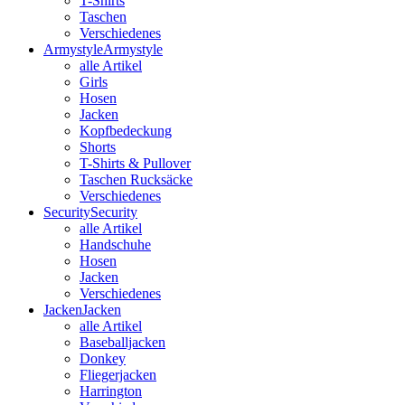
T-Shirts
Taschen
Verschiedenes
Armystyle
Armystyle
alle Artikel
Girls
Hosen
Jacken
Kopfbedeckung
Shorts
T-Shirts & Pullover
Taschen Rucksäcke
Verschiedenes
Security
Security
alle Artikel
Handschuhe
Hosen
Jacken
Verschiedenes
Jacken
Jacken
alle Artikel
Baseballjacken
Donkey
Fliegerjacken
Harrington