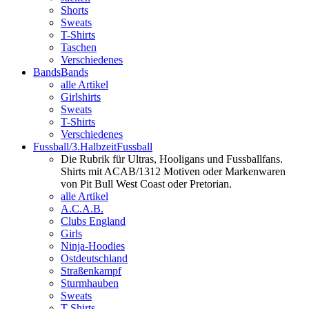
Shorts
Sweats
T-Shirts
Taschen
Verschiedenes
Bands
Bands
alle Artikel
Girlshirts
Sweats
T-Shirts
Verschiedenes
Fussball/3.Halbzeit
Fussball
Die Rubrik für Ultras, Hooligans und Fussballfans.
Shirts mit ACAB/1312 Motiven oder Markenwaren
von Pit Bull West Coast oder Pretorian.
alle Artikel
A.C.A.B.
Clubs England
Girls
Ninja-Hoodies
Ostdeutschland
Straßenkampf
Sturmhauben
Sweats
T-Shirts