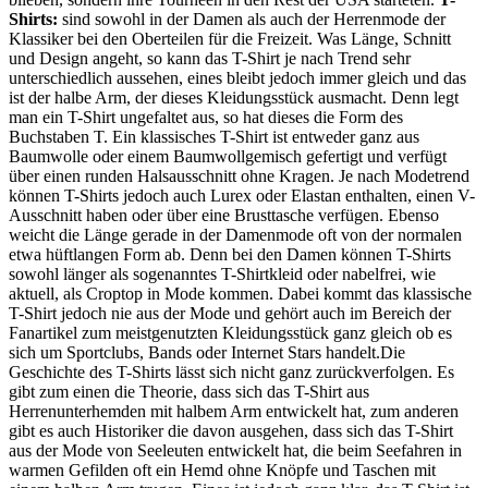
Shirts:
sind sowohl in der Damen als auch der Herrenmode der
Klassiker bei den Oberteilen für die Freizeit. Was Länge, Schnitt
und Design angeht, so kann das T-Shirt je nach Trend sehr
unterschiedlich aussehen, eines bleibt jedoch immer gleich und das
ist der halbe Arm, der dieses Kleidungsstück ausmacht. Denn legt
man ein T-Shirt ungefaltet aus, so hat dieses die Form des
Buchstaben T. Ein klassisches T-Shirt ist entweder ganz aus
Baumwolle oder einem Baumwollgemisch gefertigt und verfügt
über einen runden Halsausschnitt ohne Kragen. Je nach Modetrend
können T-Shirts jedoch auch Lurex oder Elastan enthalten, einen V-
Ausschnitt haben oder über eine Brusttasche verfügen. Ebenso
weicht die Länge gerade in der Damenmode oft von der normalen
etwa hüftlangen Form ab. Denn bei den Damen können T-Shirts
sowohl länger als sogenanntes T-Shirtkleid oder nabelfrei, wie
aktuell, als Croptop in Mode kommen. Dabei kommt das klassische
T-Shirt jedoch nie aus der Mode und gehört auch im Bereich der
Fanartikel zum meistgenutzten Kleidungsstück ganz gleich ob es
sich um Sportclubs, Bands oder Internet Stars handelt.Die
Geschichte des T-Shirts lässt sich nicht ganz zurückverfolgen. Es
gibt zum einen die Theorie, dass sich das T-Shirt aus
Herrenunterhemden mit halbem Arm entwickelt hat, zum anderen
gibt es auch Historiker die davon ausgehen, dass sich das T-Shirt
aus der Mode von Seeleuten entwickelt hat, die beim Seefahren in
warmen Gefilden oft ein Hemd ohne Knöpfe und Taschen mit