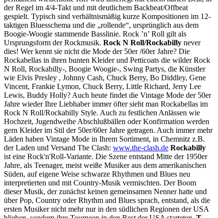
der Regel im 4/4-Takt und mit deutlichem Backbeat/Offbeat
gespielt. Typisch sind verhältnismäßig kurze Kompositionen im 12-
taktigen Bluesschema und die „rollende“, ursprünglich aus dem
Boogie-Woogie stammende Basslinie. Rock ’n’ Roll gilt als
Ursprungsform der Rockmusik.
Rock N Roll/Rockabilly
never
dies! Wer kennt sie nicht die Mode der 50er /60er Jahre? Die
Rockabellas in ihren bunten Kleider und Petticoats die wilder Rock
N Roll, Rockabilly-, Boogie Woogie-, Swing Partys, die Künstler
wie Elvis Presley , Johnny Cash, Chuck Berry, Bo Diddley, Gene
Vincent, Frankie Lymon, Chuck Berry, Little Richard, Jerry Lee
Lewis, Buddy Holly? Auch heute findet die Vintage Mode der 50er
Jahre wieder Ihre Liebhaber immer öfter sieht man Rockabellas im
Rock N Roll/Rockabilly Style. Auch zu festlichen Anlässen wie
Hochzeit, Jugendweihe Abschlußbällen oder Konfirmation werden
gern Kleider im Stil der 50er/60er Jahre getragen. Auch immer mehr
Läden haben Vintage Mode in Ihrem Sortiment, in Chemnitz z.B.
der Laden und Versand The Clash:
www.the-clash.de
Rockabilly
ist eine Rock'n'Roll-Variante. Die Szene entstand Mitte der 1950er
Jahre, als Teenager, meist weiße Musiker aus dem amerikanischen
Süden, auf eigene Weise schwarze Rhythmen und Blues neu
interpretierten und mit Country-Musik vermischten. Der Boom
dieser Musik, der zunächst keinen gemeinsamen Nenner hatte und
über Pop, Country oder Rhythm and Blues sprach, entstand, als die
ersten Musiker nicht mehr nur in den südlichen Regionen der USA
blieben, sondern ihre Tourneen in den Rest der USA starteten.
T-