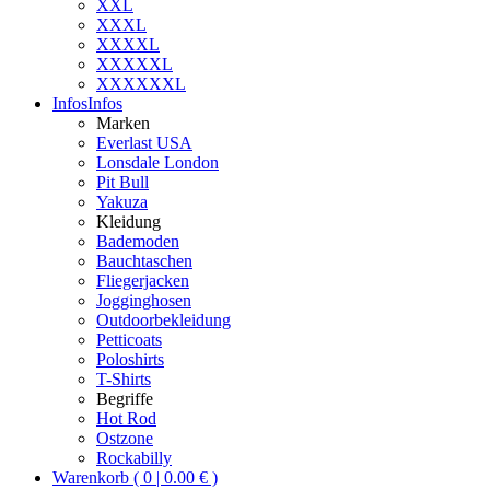
XXL
XXXL
XXXXL
XXXXXL
XXXXXXL
Infos
Infos
Marken
Everlast USA
Lonsdale London
Pit Bull
Yakuza
Kleidung
Bademoden
Bauchtaschen
Fliegerjacken
Jogginghosen
Outdoorbekleidung
Petticoats
Poloshirts
T-Shirts
Begriffe
Hot Rod
Ostzone
Rockabilly
Warenkorb ( 0 | 0.00 € )